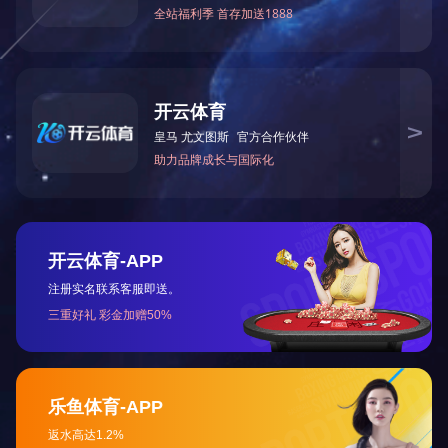
共
88
条记
平焊法兰
温州标准人孔
标准不锈钢法兰
新闻资讯
不锈钢法兰除锈的工具都有哪些？
带颈对焊法兰和带颈平焊法兰的区别
不锈钢法兰的衬环作用分析
不锈钢法兰多具有的侵蚀与金属性能
平焊法兰将可能再次面临政策真空期