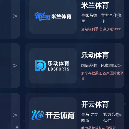
在线留言
联系我们
当前位置：首页 > 产品展示
容器法兰
添加时间：2022/12/12