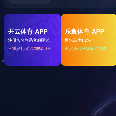
不锈钢法兰
对焊法兰
带颈对焊美标法兰
乐动网站
快装法兰
人孔圈
[
容器法兰
[
容器管板法兰
八字法兰