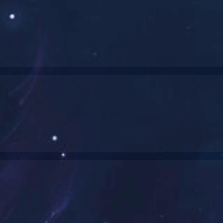
讯
产品展示
工程案例
资质荣誉
营销网络
产品展示