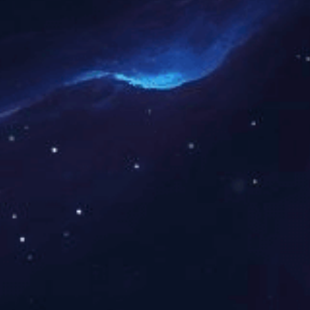
[2022/12/12]
平焊法兰
[2022/12/12]
平焊法兰
[2022/12/12]
联系我们
CONTACT US
全国服务热线：
+18257789666
乐动网站
地址：温州经济技术开发区永强大
道1341号
联系人：18257789666（同微信）