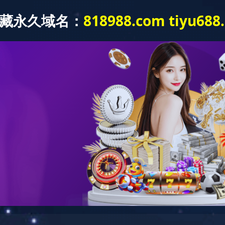
乐动网站(原温州经济技术开发区伟业法兰厂)是专业