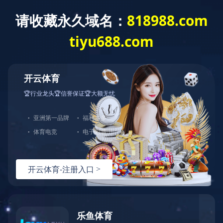
公告：
乐动网站