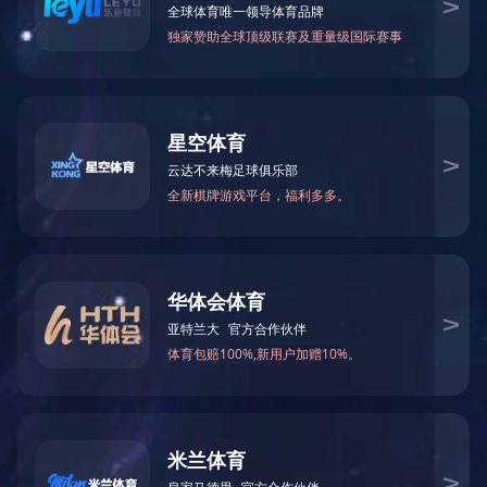
乐动（中国）一
关于我们
新闻资讯
产品展示
工
站式服务官方网
产品展示
产品展示
站
国标法兰
视镜