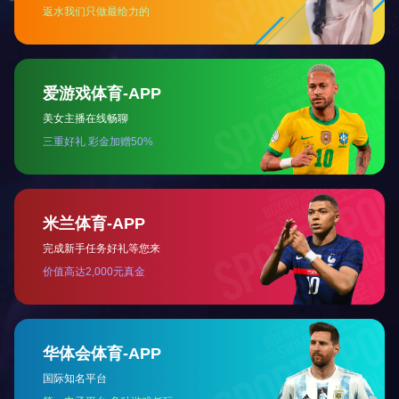
[2022/12/12]
平焊法兰
[2022/12/12]
平焊法兰
[2022/12/12]
联系我们
CONTACT US
全国服务热线：
+18257789666
乐动网站
地址：温州经济技术开发区永强大
道1341号
联系人：18257789666（同微信）