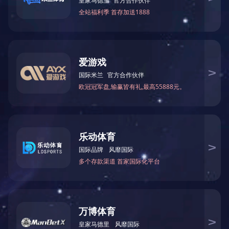
不锈钢法兰
对焊法兰
带颈对焊美标法兰
乐动网站
快装法兰
产品详情
人孔圈
[上一条]：
美标对焊
容器法兰
[下一条]：
抱歉暂无数据
容器管板法兰
八字法兰