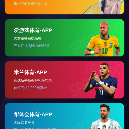
[2022/12/12]
平焊法兰
[2022/12/12]
平焊法兰
[2022/12/12]
联系我们
CONTACT US
全国服务热线：
+18257789666
乐动网站
地址：温州经济技术开发区永强大
道1341号
联系人：18257789666（同微信）