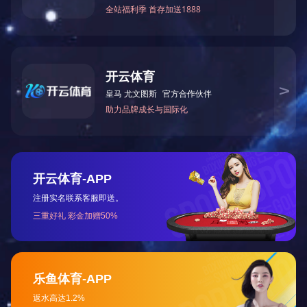
平焊法兰
温州标准人孔
标准不锈钢法兰
热销产品
平焊法兰
[2022/12/12]
平焊法兰
[2022/12/12]
平焊法兰