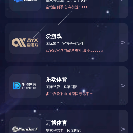
不锈钢法兰
对焊法兰
带颈对焊美标法兰
乐动网站
快装法兰
产品详情
人孔圈
[上一条]：
美标法兰
容器法兰
[下一条]：
美标对焊
容器管板法兰
八字法兰