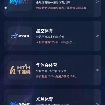
乐动（中国）一
关于我们
新闻资讯
产品展示
工
站式服务官方网
产品展示
产品展示
站
国标法兰
视镜