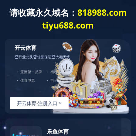
公告：
乐动网站(原