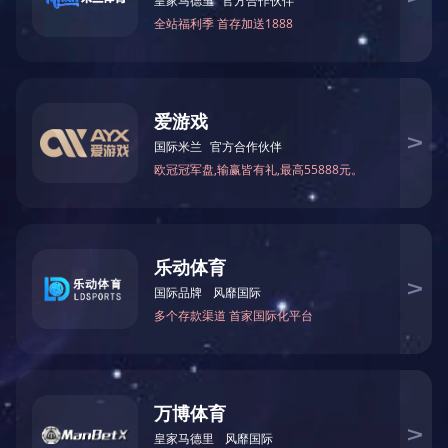
不锈钢法兰
对焊法兰
带颈对焊美标法兰
乐动网站
快装法兰
产品详情
人孔圈
[上一条]：
八字法兰
容器法兰
[下一条]：
八字法兰
容器管板法兰
八字法兰