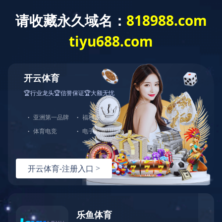
公告：
乐动网站(原温州经济技