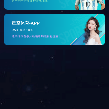
联系人：13566276152（同微信）
网址：http://www.ely-tutors.com
资质荣誉
友情链接: