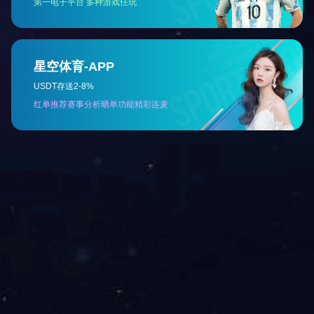
联系人：13566276152（同微信）
网址：http://www.ely-tutors.com
资质荣誉
友情链接: