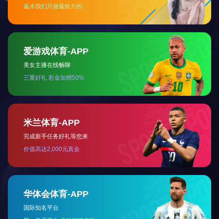
[2022/12/12]
平焊法兰
[2022/12/12]
平焊法兰
[2022/12/12]
联系我们
CONTACT US
全国服务热线：
+18257789666
乐动网站
地址：温州经济技术开发区永强大
道1341号
联系人：18257789666（同微信）