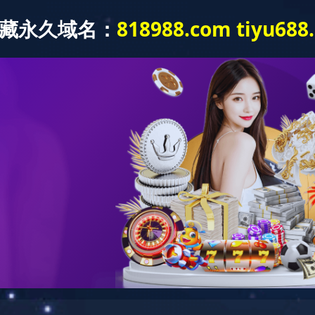
乐动网站(原温州经济技术开发区伟业法兰厂)是专业生产各种型