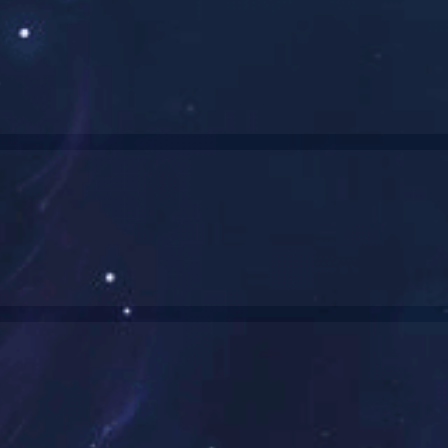
讯
产品展示
工程案例
资质荣誉
营销网络
产品展示