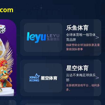
全国服务热线：
+18257789666
号及不锈钢、碳钢大口径原板法兰和水处理非标法兰、及锻打法兰、大口径