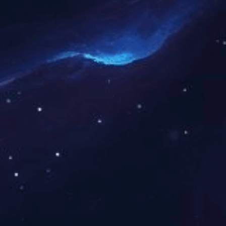
[2022/12/12]
平焊法兰
[2022/12/12]
平焊法兰
[2022/12/12]
联系我们
CONTACT US
全国服务热线：
+18257789666
乐动网站
地址：温州经济技术开发区永强大
道1341号
联系人：18257789666（同微信）