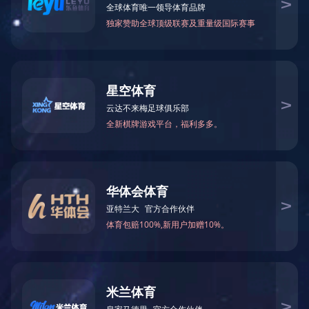
乐动（中国）一
关于我们
新闻资讯
产品展示
工
站式服务官方网
产品展示
产品展示
站
国标法兰
视镜