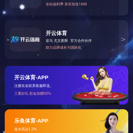
平焊法兰
温州标准人孔
标准不锈钢法兰
热销产品
平焊法兰
[2022/12/12]
平焊法兰
[2022/12/12]
平焊法兰