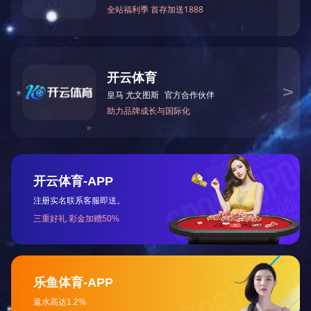
平焊法兰
温州标准人孔
标准不锈钢法兰
热销产品
平焊法兰
[2022/12/12]
平焊法兰
[2022/12/12]
平焊法兰