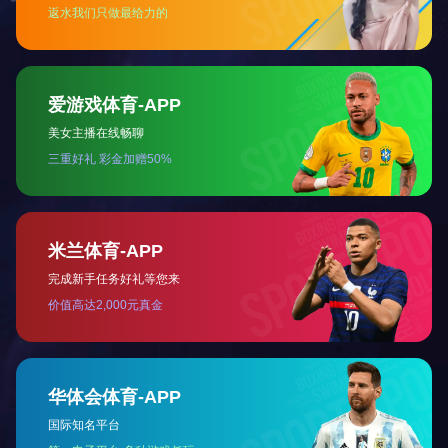
[2022/12/12]
平焊法兰
[2022/12/12]
平焊法兰
[2022/12/12]
联系我们
CONTACT US
全国服务热线：
+18257789666
乐动网站
地址：温州经济技术开发区永强大
道1341号
联系人：18257789666（同微信）