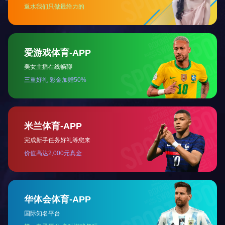
[2022/12/12]
平焊法兰
[2022/12/12]
平焊法兰
[2022/12/12]
联系我们
CONTACT US
全国服务热线：
+18257789666
乐动网站
地址：温州经济技术开发区永强大
道1341号
联系人：18257789666（同微信）