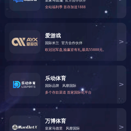
不锈钢法兰
对焊法兰
带颈对焊美标法兰
乐动网站
快装法兰
产品详情
人孔圈
[上一条]：
抱歉暂无数据
容器法兰
[下一条]：
容器法兰
容器管板法兰
八字法兰